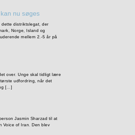
 kan nu søges
ette distriktslegat, der
mark, Norge, Island og
tuderende mellem 2.-5 år på
t over. Unge skal tidligt lære
tørste udfordring, når det
ing […]
person Jasmin Sharzad til at
 Voice of Iran. Den blev