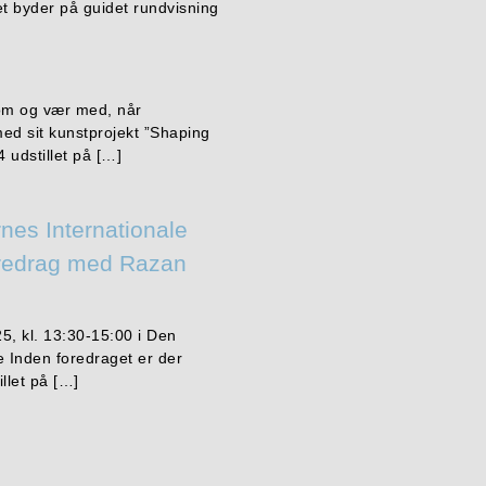
t byder på guidet rundvisning
Kom og vær med, når
ed sit kunstprojekt ”Shaping
 udstillet på […]
nes Internationale
redrag med Razan
, kl. 13:30-15:00 i Den
 Inden foredraget er der
llet på […]