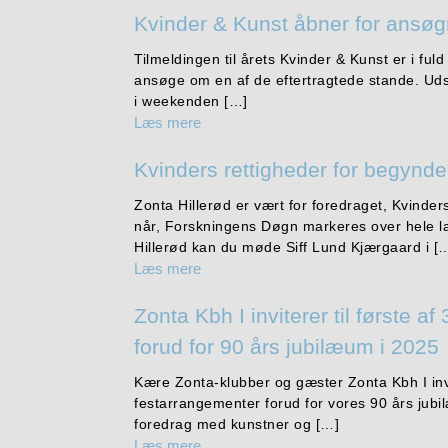
Kvinder & Kunst åbner for ansøg
Tilmeldingen til årets Kvinder & Kunst er i ful
ansøge om en af de eftertragtede stande. Udst
i weekenden […]
Læs mere
Kvinders rettigheder for begynde
Zonta Hillerød er vært for foredraget, Kvinder
når, Forskningens Døgn markeres over hele lan
Hillerød kan du møde Siff Lund Kjærgaard i [
Læs mere
Zonta Kbh I inviterer til første a
forud for 90 års jubilæum i 2025
Kære Zonta-klubber og gæster Zonta Kbh I invit
festarrangementer forud for vores 90 års jubi
foredrag med kunstner og […]
Læs mere