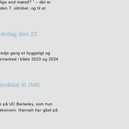
elige end mænd? ” – dét er
n 7. oktober, og til at
lørdag den 22.
edje gang et hyggeligt og
lemarked i både 2023 og 2024
andidat til JMK
.
die på UC Berkeley, som hun
i økonomi. Hannah har gået på