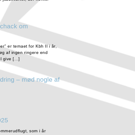
schack om
” er temaet for Kbh II i år,
søg af ingen ringere end
l give […]
dring – mød nogle af
025
ommerudflugt, som i år