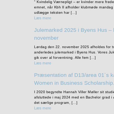
” Kvindelig Værnepligt – er kvinder mere fred
emnet, når Kbh II afholder klubmøde mandag de
udlægge teksten har […]
Læs mere
Julemarked 2025 i Byens Hus – 
november
Lørdag den 22. november 2025 afholdes for tr
anderledes julemarked i Byens Hus. Vores Ju
gik over al forventning. Alle fem […]
Læs mere
Præsentation af D13/area 01´s k
Women in Business Scholarship
I 2020 begyndte Hannah Viller Møller sit stu
afsluttede i maj 2024 med en Bachelor grad 
det særlige program, […]
Læs mere