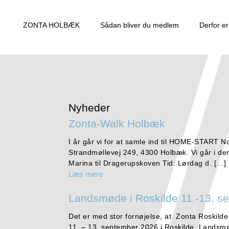
ZONTA HOLBÆK
Sådan bliver du medlem
Derfor e
Nyheder
Zonta-Walk Holbæk
I år går vi for at samle ind til HOME-START N
Strandmøllevej 249, 4300 Holbæk. Vi går i d
Marina til Dragerupskoven Tid: Lørdag d. […]
Læs mere
Landsmøde i Roskilde 11.-13. s
Det er med stor fornøjelse, at Zonta Roskilde
11. – 13. september 2026 i Roskilde. Landsmø