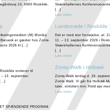
egårdsvej 10, 4000 Roskilde.
Skærehallernes Konferencecente
[…]
Læs mere
up
Landsmøde i Roskilde 
Folketingsmedlem (M) Monika
Det er med stor fornøjelse, at Z
a Banasik er gæster hos Zonta
11. – 13. september 2026 i Rosk
arts 2026 kl […]
Skærehallernes Konferencecente
[…]
Læs mere
Zonta-Walk i Holbæk
oskilde inviterer til
 – 13. september
Zonta-Walk lørdag d. 19. septem
 […]
Zonta Walk. Vi går fra Holbæk M
taler, vinlotteri mm. Hold øje me
Læs mere
E DET SPÆNDENDE PROGRAM