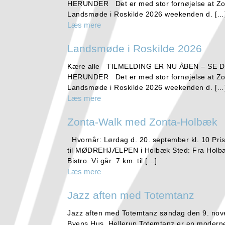
HERUNDER Det er med stor fornøjelse at Zonta
Landsmøde i Roskilde 2026 weekenden d. […
Læs mere
Landsmøde i Roskilde 2026
Kære alle TILMELDING ER NU ÅBEN – S
HERUNDER Det er med stor fornøjelse at Zonta
Landsmøde i Roskilde 2026 weekenden d. […
Læs mere
Zonta-Walk med Zonta-Holbæk
Hvornår: Lørdag d. 20. september kl. 10 Pris
til MØDREHJÆLPEN i Holbæk Sted: Fra Holbæ
Bistro. Vi går 7 km. til […]
Læs mere
Jazz aften med Totemtanz
Jazz aften med Totemtanz søndag den 9. nove
Byens Hus, Hellerup Totemtanz er en moderne 