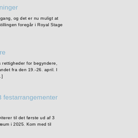
ninger
d gang, og det er nu muligt at
illingen foregår i Royal Stage
re
s rettigheder for begyndere,
det fra den 19.-26. april. I
…]
f 3 festarrangementer
erer til det første ud af 3
læum i 2025. Kom med til