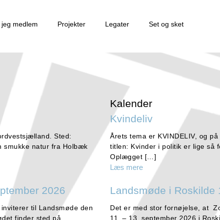
r jeg medlem
Projekter
Legater
Set og sket
Kalender
Kvindeliv
ordvestsjælland. Sted:
Årets tema er KVINDELIV, og på
en smukke natur fra Holbæk
titlen: Kvinder i politik er lige s
Oplægget […]
Læs mere
eptember 2026
Landsmøde i Roskilde 
 inviterer til Landsmøde den
Det er med stor fornøjelse, at Z
det finder sted på
11. – 13. september 2026 i Rosk