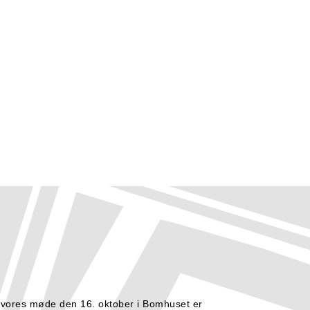
 vores møde den 16. oktober i Bomhuset er