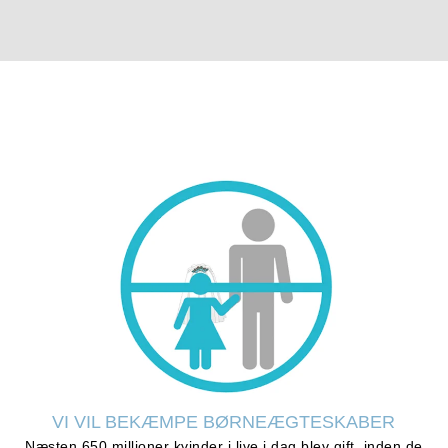
VI VIL BEKÆMPE BØRNEÆGTESKABER
Næsten 650 millioner kvinder i live i dag blev gift, inden de