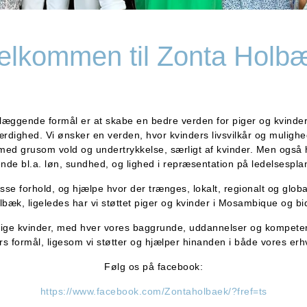
elkommen til Zonta Holb
ggende formål er at skabe en bedre verden for piger og kvinder,
ærdighed.
Vi ønsker en verden, hvor kvinders livsvilkår og muligh
ed grusom vold og undertrykkelse, særligt af kvinder. Men også h
rende bl.a. løn, sundhed, og lighed i repræsentation på ledelsesplan 
isse forhold, og hjælpe hvor der trænges,
lokalt, regionalt og glo
æk, ligeledes har vi støttet piger og kvinder i Mosambique og bi
llige kvinder, med hver vores baggrunde, uddannelser og kompete
ers formål, ligesom vi støtter og hjælper hinanden i både vores er
Følg os på facebook:
https://www.facebook.com/Zontaholbaek/?fref=ts