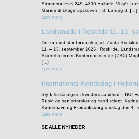
Strandmøllevej 249, 4300 Holbæk. Vi går i d
Marina til Dragerupskoven Tid: Lørdag d. […]
Læs mere
Landsmøde i Roskilde 11.-13. s
Det er med stor fornøjelse, at Zonta Roskilde
11. – 13. september 2026 i Roskilde. Landsmø
Skærehallernes Konferencecenter (ZBC) Magl
[…]
Læs mere
International Kvindedag i Heller
Styrk forskningen i kvinders sundhed – NU! 
Rubin og seniorforsker og cand.scient. Karin
København og Frederiksberg onsdag den 4. m
Læs mere
SE ALLE NYHEDER