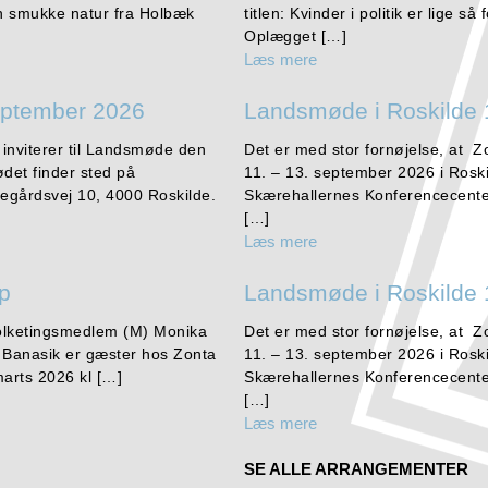
en smukke natur fra Holbæk
titlen: Kvinder i politik er lige s
Oplægget […]
Læs mere
eptember 2026
Landsmøde i Roskilde 
 inviterer til Landsmøde den
Det er med stor fornøjelse, at Z
det finder sted på
11. – 13. september 2026 i Rosk
egårdsvej 10, 4000 Roskilde.
Skærehallernes Konferencecente
[…]
Læs mere
up
Landsmøde i Roskilde 
Folketingsmedlem (M) Monika
Det er med stor fornøjelse, at Z
a Banasik er gæster hos Zonta
11. – 13. september 2026 i Rosk
arts 2026 kl […]
Skærehallernes Konferencecente
[…]
Læs mere
SE ALLE ARRANGEMENTER