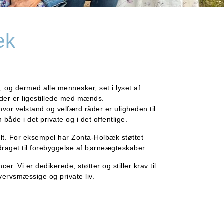
æk
 og dermed alle mennesker, set i lyset af
eder er ligestillede med mænds.
vor velstand og velfærd råder er uligheden til
både i det private og i det offentlige.
balt. For eksempel har Zonta-Holbæk støttet
draget til forebyggelse af børneægteskaber.
ncer.
Vi er dedikerede, støtter og stiller krav til
hvervsmæssige og private liv.