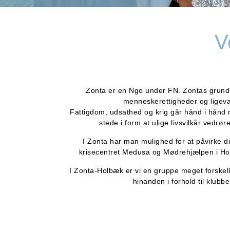
V
Zonta er en Ngo under FN. Zontas grundlæ
menneskerettigheder og ligev
Fattigdom, udsathed og krig går hånd i hånd m
stede i form at ulige livsvilkår vedrø
I Zonta har man mulighed for at påvirke d
krisecentret Medusa og Mødrehjælpen i Holb
I Zonta-Holbæk er vi en gruppe meget forske
hinanden i forhold til klubb